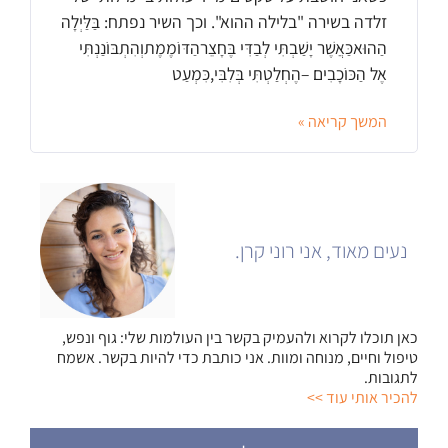
זלדה בשירה "בלילה ההוא". וכך השיר נפתח: בַּלַּיְלָה
הַהוּאכַּאֲשֶׁר יָשַׁבְתִּי לְבַדִּי בֶּחָצֵרהַדּוֹמֶמֶתוְהִתְבּוֹנַנְתִּי
אֶל הַכּוֹכָבִים –הֶחְלַטְתִּי בְּלִבִּי,כִּמְעַט
המשך קריאה »
נעים מאוד, אני רוני קרן.
כאן תוכלו לקרוא ולהעמיק בקשר בין העולמות שלי: גוף ונפש,
טיפול וחיים, מנוחה ומוות. אני כותבת כדי להיות בקשר. אשמח
לתגובות.
להכיר אותי עוד >>