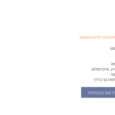
סט
חת
ה, מיינדפולנס
וד.
מכו בך בדרך
רטים והצטרפות