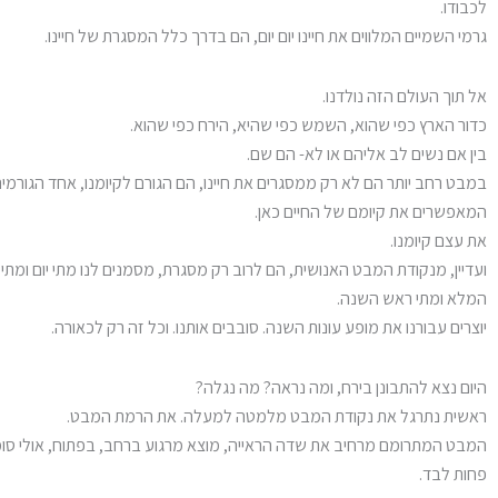
לכבודו.
גרמי השמיים המלווים את חיינו יום יום, הם בדרך כלל המסגרת של חיינו.
אל תוך העולם הזה נולדנו.
כדור הארץ כפי שהוא, השמש כפי שהיא, הירח כפי שהוא.
בין אם נשים לב אליהם או לא- הם שם.
במבט רחב יותר הם לא רק ממסגרים את חיינו, הם הגורם לקיומנו, אחד הגורמי
המאפשרים את קיומם של החיים כאן.
את עצם קיומנו.
ועדיין, מנקודת המבט האנושית, הם לרוב רק מסגרת, מסמנים לנו מתי יום ומתי 
המלא ומתי ראש השנה.
יוצרים עבורנו את מופע עונות השנה. סובבים אותנו. וכל זה רק לכאורה.
היום נצא להתבונן בירח, ומה נראה? מה נגלה?
ראשית נתרגל את נקודת המבט מלמטה למעלה. את הרמת המבט.
המבט המתרומם מרחיב את שדה הראייה, מוצא מרגוע ברחב, בפתוח, אולי סומך
פחות לבד.