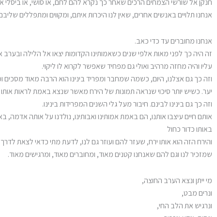
חנקן אל שורשי הצמחים הרכים שאחר כך נקרא להם לחם, או סושי, או ביסלי או 
אנחנו תלויים באנשים אחרים, שאין לנו היכרות איתם, ומקווים ומתפללים שליבם 
אנחנו מחוברים עד כדי כאב.
זה היה כך לפני מאות אלפי שנים כשאמותינו הקדומות יצאו אל הלילה ובער
עליו והיה מחזה מרהיב ואולי גם מפחיד שאפשר לקרוא לו ליקוי.
וזה כך גם אצלנו, היום, כשמה שמחבר ומפריד בינינו הוא הרבה מאוד מסכים 
יער. כשיש יותר סיכוי שנראה תמונות של הירח מאשר שנצא באמת לראות אותו ב
וזה כך גם בינינו לבינם. חיבור מעל גלי השנים המפרידות בינינו.
אותם חיים עיצבו אותנו, הם באמת אמותינו ואבותינו, נולדנו על אותה אדמה, בא
באותו כדור כחול
והירח הזה הוא אותו ירח, שעזר להם ועוזר גם לנו, לדעת מתי כדאי לצאת לדרך
שמזכיר לנו וגם להם שאנחנו קטנים מאוד, ומחוברים מאוד, ומרגישים מאוד.
מי ייתן ונצא הערב החוצה,
ונרים מבט,
ונרגיש את הלב החי,