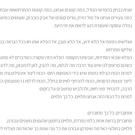
שנית נבחין בהפרשי הגודל, כמה קטנים אנחנו, כמה קטנות ההתרחשויות שבתו
כמה צעירים אנחנו אל מול הירח, גורים קטנים של אבק כוכבים, שעושים כמיטב 
נמלה עסוקה שעוצרת רגע לראות את יפי היער.
ושלישית ניפתח אל הלא ידוע, אל הלא מובן, אל הפלא אותו חוו ככל הנראה בנ
שליקוי מתרחש.
הפלא שבאי הסדירות, שבשינוי הקוסמי. הפלא הזה שקורה כשדברים לא מתנהג
כשהם מראים לנו שיש עוד הרבה מה לגלות, מה להבין, לאן להתבונן, מה לדעת
למרות הכוח הבלתי נתפס שיש בידי האנושות היום- הכוח ליצור אינטיליגנציה מ
לייצר פצצות הרסניות, הכוח להרחיף לוויינים בחלל, הכוח לדלות גז ממעמקי האו
הרבה, להכחיד מיני חיות, ולהלביש מחשבים על ג'וקים-
למרות כל הכוח הזה אנחנו תלויים. כל כך תלויים.
ומחוברים. כל כך מחוברים.
מחוברים ברשת אחת בלתי נפרדת, תלויים בחמצן שהעצים נושפים עבורנו,
תלויים בתולעי האדמה שיפרקו עבורנו את כל מה שמת כך שהאדמה תצליח לספ