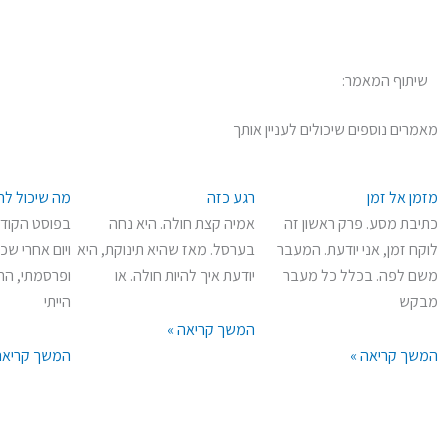
שיתוף המאמר:
מאמרים נוספים שיכולים לעניין אותך
מזמן אל זמן
רגע כזה
מה שיכול לה
כתיבת מסע. פרק ראשון זה
אמיה קצת חולה. היא נחה
בפוסט הקודם
לוקח זמן, אני יודעת. המעבר
בערסל. מאז שהיא תינוקת, היא
ויום אחרי שכ
משם לפה. בכלל כל מעבר
יודעת איך להיות חולה. או
ופרסמתי, הר
מבקש
הייתי
המשך קריאה »
המשך קריאה »
המשך קריאה