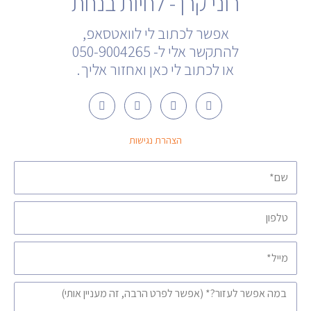
רוני קרן - לחיות בנחת
אפשר לכתוב לי לוואטסאפ,
להתקשר אלי ל- 050-9004265
או לכתוב לי כאן ואחזור אליך.
U
W
Y
F
s
h
o
a
e
a
u
c
r
t
t
e
הצהרת נגישות
-
s
u
b
f
a
b
o
r
p
e
o
שם
i
p
k
e
n
טלפון
d
s
מייל
הודעה