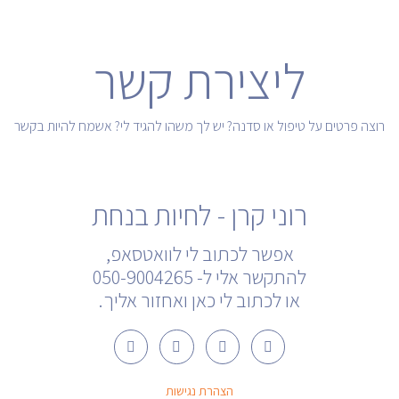
ליצירת קשר
רוצה פרטים על טיפול או סדנה? יש לך משהו להגיד לי? אשמח להיות בקשר
רוני קרן - לחיות בנחת
אפשר לכתוב לי לוואטסאפ,
להתקשר אלי ל- 050-9004265
או לכתוב לי כאן ואחזור אליך.
U
W
Y
F
s
h
o
a
e
a
u
c
r
t
t
e
הצהרת נגישות
-
s
u
b